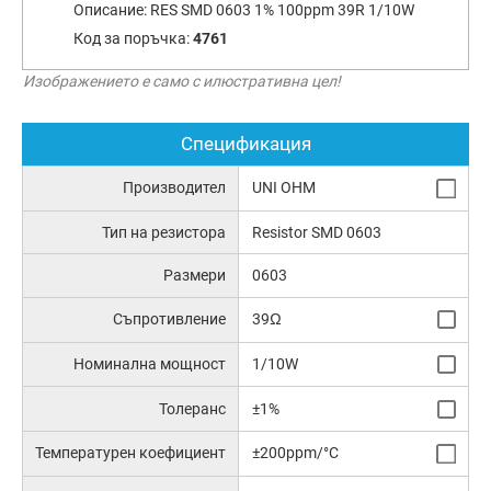
Описание:
RES SMD 0603 1% 100ppm 39R 1/10W
Код за поръчка:
4761
Изображението е само с илюстративна цел!
Спецификация
Производител
UNI OHM
Тип на резистора
Resistor SMD 0603
Размери
0603
Съпротивление
39Ω
Номинална мощност
1/10W
Толеранс
±1%
Температурен коефициент
±200ppm/°C