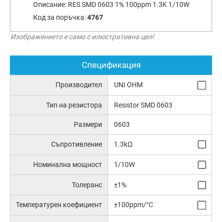
Описание:
RES SMD 0603 1% 100ppm 1.3K 1/10W
Код за поръчка:
4767
Изображението е само с илюстративна цел!
Спецификация
Производител
UNI OHM
Тип на резистора
Resistor SMD 0603
Размери
0603
Съпротивление
1.3kΩ
Номинална мощност
1/10W
Толеранс
±1%
Температурен коефициент
±100ppm/°C