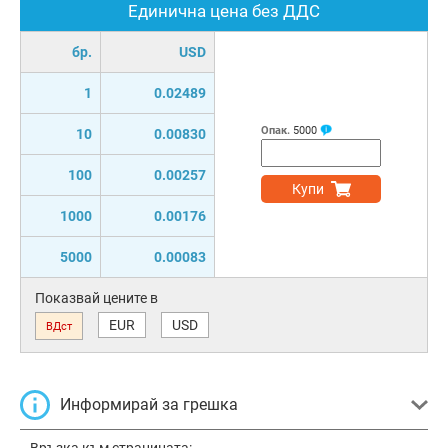
Единична цена без ДДС
бр.
USD
1
0.02489
Опак.
5000
10
0.00830
100
0.00257
Купи
1000
0.00176
5000
0.00083
Показвай цените в
EUR
USD
ВДст
Информирай за грешка
Връзка към страницата: