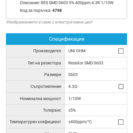
Описание:
RES SMD 0603 5% 400ppm 4.3R 1/10W
Код за поръчка:
4798
Изображението е само с илюстративна цел!
Спецификация
Производител
UNI OHM
Тип на резистора
Resistor SMD 0603
Размери
0603
Съпротивление
4.3Ω
Номинална мощност
1/10W
Толеранс
±5%
Температурен коефициент
±400ppm/°C