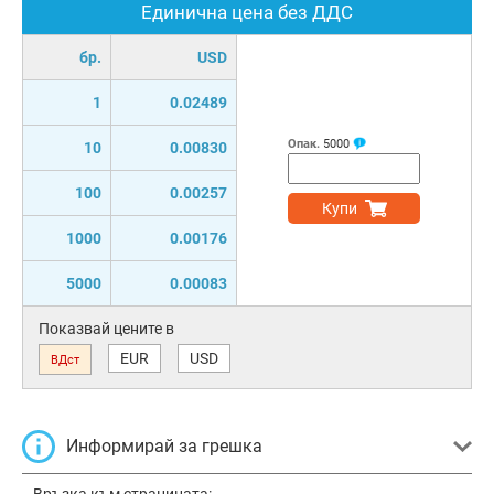
Единична цена без ДДС
бр.
USD
1
0.02489
Опак.
5000
10
0.00830
100
0.00257
Купи
1000
0.00176
5000
0.00083
Показвай цените в
EUR
USD
ВДст
Информирай за грешка
Връзка към страницата: