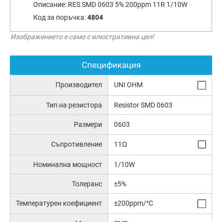
Описание:
RES SMD 0603 5% 200ppm 11R 1/10W
Код за поръчка:
4804
Изображението е само с илюстративна цел!
Спецификация
Производител
UNI OHM
Тип на резистора
Resistor SMD 0603
Размери
0603
Съпротивление
11Ω
Номинална мощност
1/10W
Толеранс
±5%
Температурен коефициент
±200ppm/°C