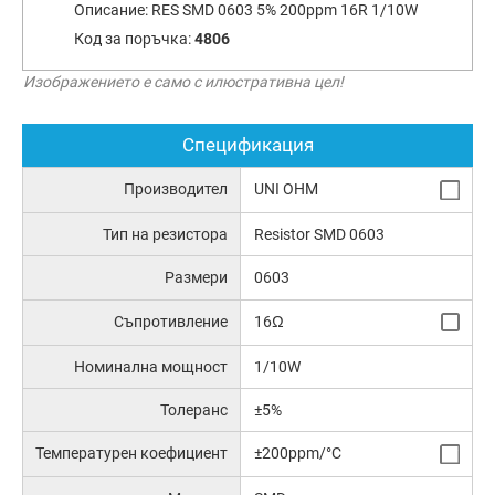
Описание:
RES SMD 0603 5% 200ppm 16R 1/10W
Код за поръчка:
4806
Изображението е само с илюстративна цел!
Спецификация
Производител
UNI OHM
Тип на резистора
Resistor SMD 0603
Размери
0603
Съпротивление
16Ω
Номинална мощност
1/10W
Толеранс
±5%
Температурен коефициент
±200ppm/°C