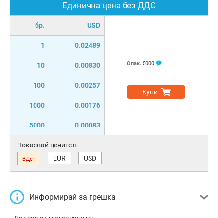
Единична цена без ДДС
бр.
USD
1
0.02489
Опак.
5000
10
0.00830
100
0.00257
Купи
1000
0.00176
5000
0.00083
Показвай цените в
EUR
USD
ВДст
Информирай за грешка
Връзка към страницата: