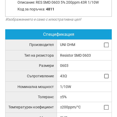
Описание:
RES SMD 0603 5% 200ppm 43R 1/10W
Код за поръчка:
4811
Изображението е само с илюстративна цел!
Спецификация
Производител
UNI OHM
Тип на резистора
Resistor SMD 0603
Размери
0603
Съпротивление
43Ω
Номинална мощност
1/10W
Толеранс
±5%
Температурен коефициент
±200ppm/°C