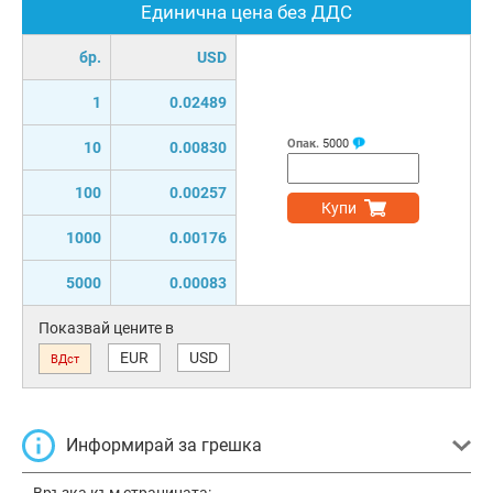
Единична цена без ДДС
бр.
USD
1
0.02489
Опак.
5000
10
0.00830
100
0.00257
Купи
1000
0.00176
5000
0.00083
Показвай цените в
EUR
USD
ВДст
Информирай за грешка
Връзка към страницата: