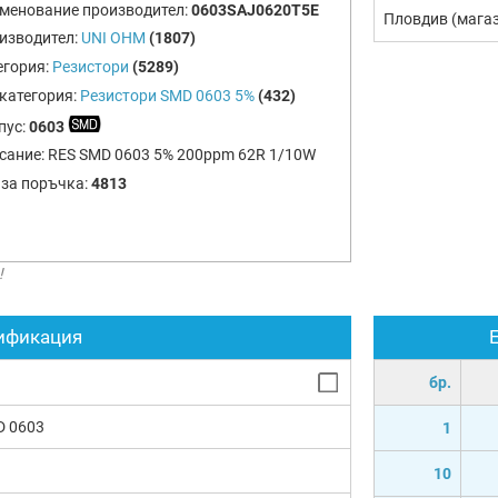
менование производител:
0603SAJ0620T5E
Пловдив (мага
изводител:
UNI OHM
(1807)
егория:
Резистори
(5289)
категория:
Резистори SMD 0603 5%
(432)
пус:
0603
сание:
RES SMD 0603 5% 200ppm 62R 1/10W
 за поръчка:
4813
!
ификация
бр.
D 0603
1
10