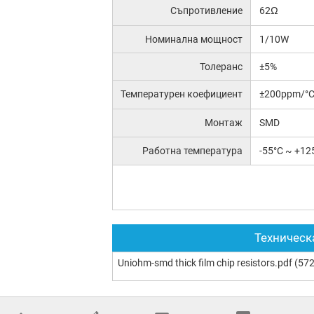
Съпротивление
62Ω
Номинална мощност
1/10W
Толеранс
±5%
Температурен коефициент
±200ppm/°
Монтаж
SMD
Работна температура
-55°C ~ +12
Техническ
Uniohm-smd thick film chip resistors.pdf
(572