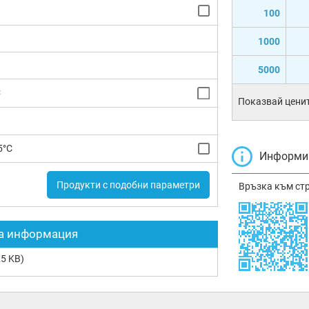
100
1000
5000
C
Показвай ценит
5°C
Информир
Продукти с подобни параметри
Връзка към ст
а информация
5 KB)