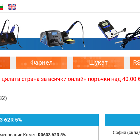
Фарнел
Шукат
R
цялата страна за всички онлайн поръчки над 40.00 € 
32)
3 62R 5%
София (скла
менование Комет:
R0603 62R 5%