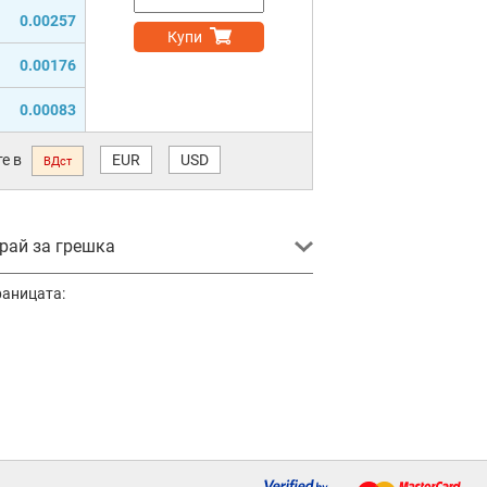
0.00257
Купи
0.00176
0.00083
е в
EUR
USD
ВДст
ай за грешка
раницата: