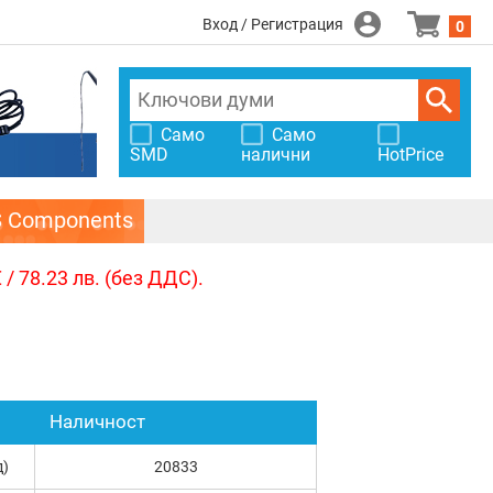
Вход / Регистрация
0
Само
Само
SMD
налични
HotPrice
S Components
/ 78.23 лв. (без ДДС).
Наличност
д)
20833