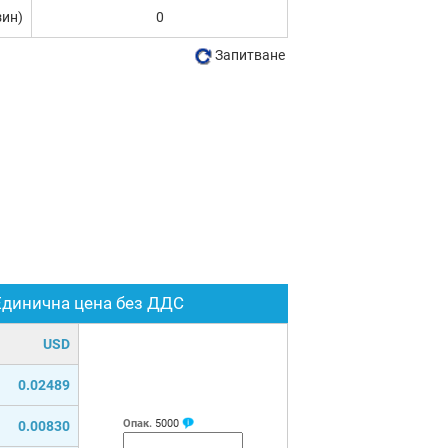
зин)
0
Запитване
Единична цена без ДДС
USD
0.02489
Опак.
5000
0.00830