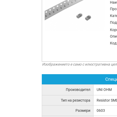
Наи
Про
Кат
Под
Кор
Опи
Код
Изображението е само с илюстративна цел
Спец
Производител
UNI OHM
Тип на резистора
Resistor SM
Размери
0603