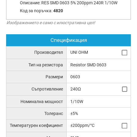
Описание:
RES SMD 0603 5% 200ppm 240R 1/10W
Код за поръчка:
4820
Изображението е само с илюстративна цел!
Спецификация
Производител
UNI OHM
Тип на резистора
Resistor SMD 0603
Размери
0603
Съпротивление
240Ω
Номинална мощност
1/10W
Толеранс
±5%
Температурен коефициент
±200ppm/°C