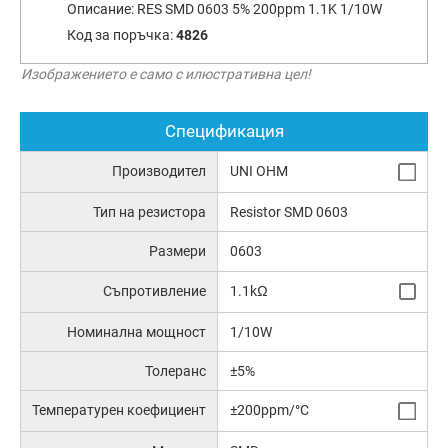
Описание:
RES SMD 0603 5% 200ppm 1.1K 1/10W
Код за поръчка:
4826
Изображението е само с илюстративна цел!
Спецификация
Производител
UNI OHM
Тип на резистора
Resistor SMD 0603
Размери
0603
Съпротивление
1.1kΩ
Номинална мощност
1/10W
Толеранс
±5%
Температурен коефициент
±200ppm/°C