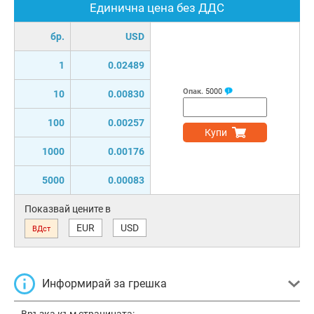
Единична цена без ДДС
бр.
USD
1
0.02489
Опак.
5000
10
0.00830
100
0.00257
Купи
1000
0.00176
5000
0.00083
Показвай цените в
EUR
USD
ВДст
Информирай за грешка
Връзка към страницата: