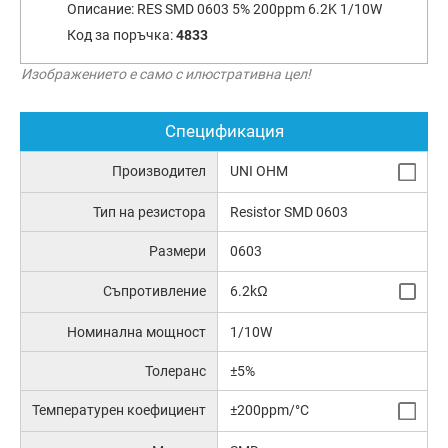
Описание:
RES SMD 0603 5% 200ppm 6.2K 1/10W
Код за поръчка:
4833
Изображението е само с илюстративна цел!
Спецификация
Производител
UNI OHM
Тип на резистора
Resistor SMD 0603
Размери
0603
Съпротивление
6.2kΩ
Номинална мощност
1/10W
Толеранс
±5%
Температурен коефициент
±200ppm/°C