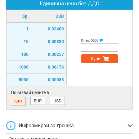
Единична цена без ДДС
бр.
USD
1
0.02489
Опак.
5000
10
0.00830
100
0.00257
Купи
1000
0.00176
5000
0.00083
Показвай цените в
EUR
USD
ВДст
Информирай за грешка
Връзка към страницата: