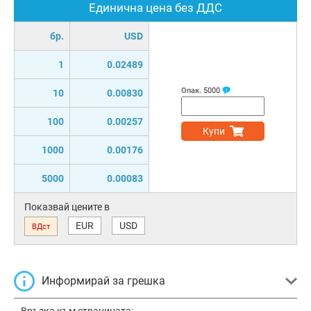
Единична цена без ДДС
бр.
USD
1
0.02489
Опак.
5000
10
0.00830
100
0.00257
Купи
1000
0.00176
5000
0.00083
Показвай цените в
EUR
USD
ВДст
Информирай за грешка
Връзка към страницата: