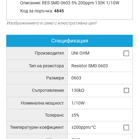
Описание:
RES SMD 0603 5% 200ppm 130K 1/10W
Код за поръчка:
4845
Изображението е само с илюстративна цел!
Спецификация
Производител
UNI OHM
Тип на резистора
Resistor SMD 0603
Размери
0603
Съпротивление
130kΩ
Номинална мощност
1/10W
Толеранс
±5%
Температурен коефициент
±200ppm/°C