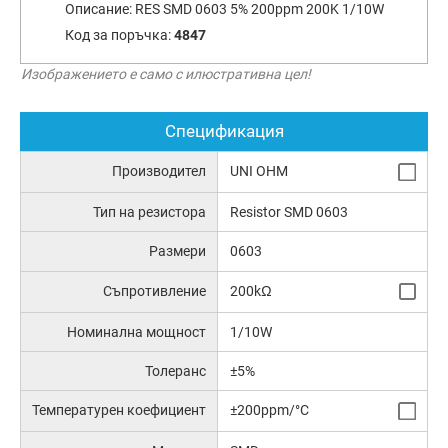
Описание:
RES SMD 0603 5% 200ppm 200K 1/10W
Код за поръчка:
4847
Изображението е само с илюстративна цел!
Спецификация
Производител
UNI OHM
Тип на резистора
Resistor SMD 0603
Размери
0603
Съпротивление
200kΩ
Номинална мощност
1/10W
Толеранс
±5%
Температурен коефициент
±200ppm/°C