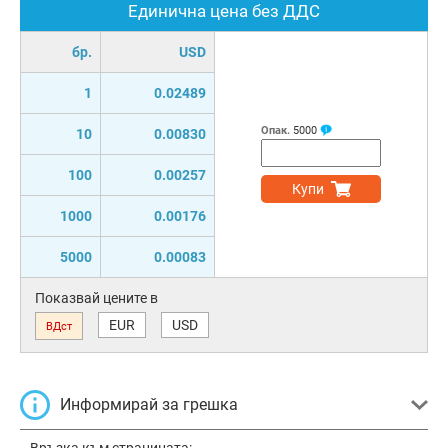
Единична цена без ДДС
бр.
USD
1
0.02489
Опак.
5000
10
0.00830
100
0.00257
Купи
1000
0.00176
5000
0.00083
Показвай цените в
EUR
USD
ВДст
Информирай за грешка
Връзка към страницата: