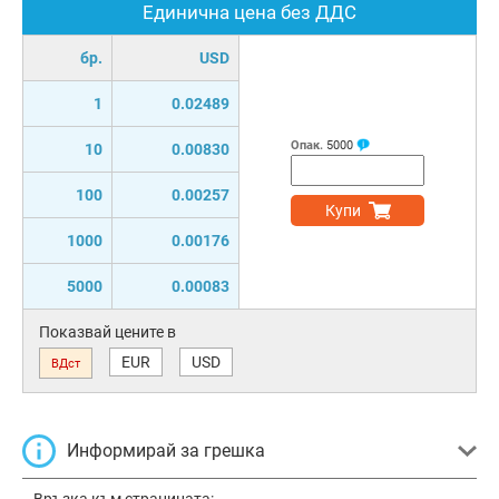
Единична цена без ДДС
бр.
USD
1
0.02489
Опак.
5000
10
0.00830
100
0.00257
Купи
1000
0.00176
5000
0.00083
Показвай цените в
EUR
USD
ВДст
Информирай за грешка
Връзка към страницата: