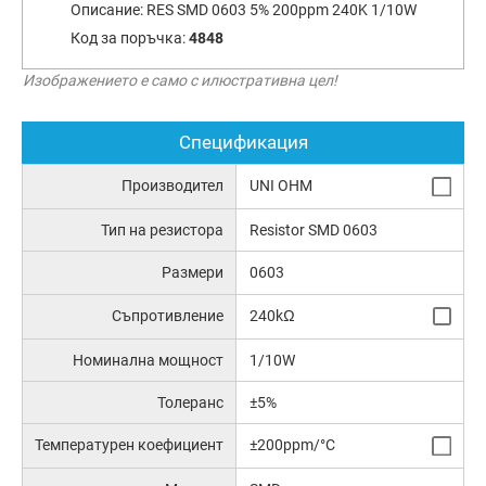
Описание:
RES SMD 0603 5% 200ppm 240K 1/10W
Код за поръчка:
4848
Изображението е само с илюстративна цел!
Спецификация
Производител
UNI OHM
Тип на резистора
Resistor SMD 0603
Размери
0603
Съпротивление
240kΩ
Номинална мощност
1/10W
Толеранс
±5%
Температурен коефициент
±200ppm/°C