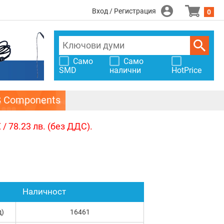
Вход / Регистрация
0
Само
Само
SMD
налични
HotPrice
S Components
/ 78.23 лв. (без ДДС).
Наличност
д)
16461