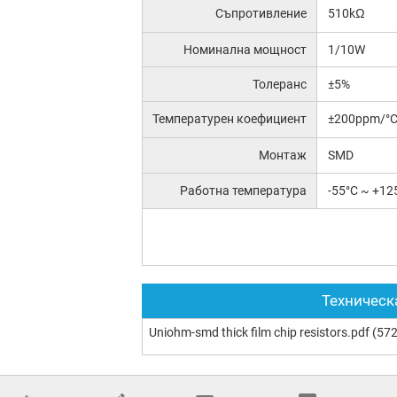
Съпротивление
510kΩ
Номинална мощност
1/10W
Толеранс
±5%
Температурен коефициент
±200ppm/°
Монтаж
SMD
Работна температура
-55°C ~ +12
Техническ
Uniohm-smd thick film chip resistors.pdf
(572