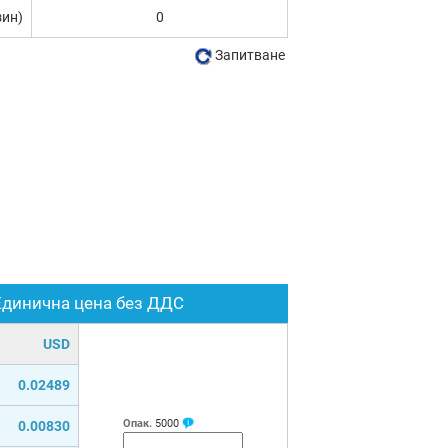
зин)
0
Запитване
Единична цена без ДДС
USD
0.02489
Опак.
5000
0.00830