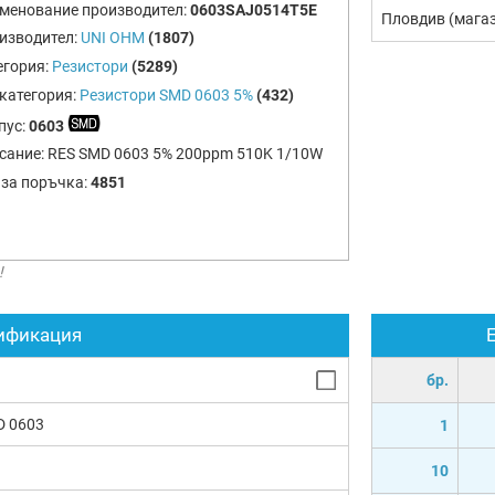
менование производител:
0603SAJ0514T5E
Пловдив (мага
изводител:
UNI OHM
(1807)
егория:
Резистори
(5289)
категория:
Резистори SMD 0603 5%
(432)
пус:
0603
сание:
RES SMD 0603 5% 200ppm 510K 1/10W
 за поръчка:
4851
!
ификация
бр.
D 0603
1
10