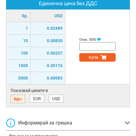
Единична цена без ДДС
бр.
USD
1
0.02489
Опак.
5000
10
0.00830
100
0.00257
Купи
1000
0.00176
5000
0.00083
Показвай цените в
EUR
USD
ВДст
Информирай за грешка
Връзка към страницата: