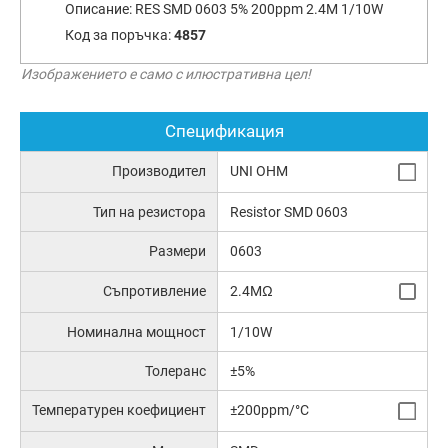
Описание:
RES SMD 0603 5% 200ppm 2.4M 1/10W
Код за поръчка:
4857
Изображението е само с илюстративна цел!
Спецификация
Производител
UNI OHM
Тип на резистора
Resistor SMD 0603
Размери
0603
Съпротивление
2.4MΩ
Номинална мощност
1/10W
Толеранс
±5%
Температурен коефициент
±200ppm/°C