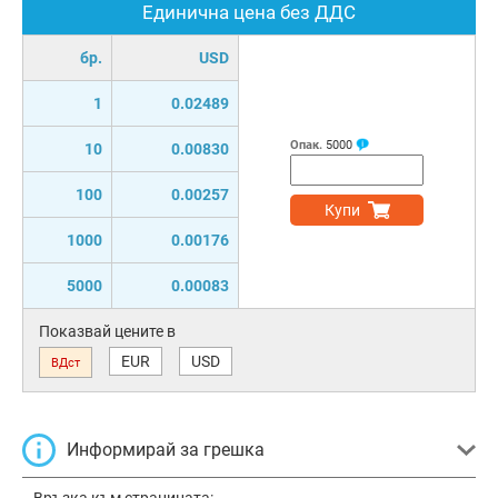
Единична цена без ДДС
бр.
USD
1
0.02489
Опак.
5000
10
0.00830
100
0.00257
Купи
1000
0.00176
5000
0.00083
Показвай цените в
EUR
USD
ВДст
Информирай за грешка
Връзка към страницата: