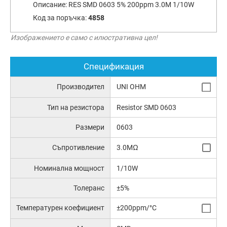
Описание:
RES SMD 0603 5% 200ppm 3.0M 1/10W
Код за поръчка:
4858
Изображението е само с илюстративна цел!
Спецификация
Производител
UNI OHM
Тип на резистора
Resistor SMD 0603
Размери
0603
Съпротивление
3.0MΩ
Номинална мощност
1/10W
Толеранс
±5%
Температурен коефициент
±200ppm/°C