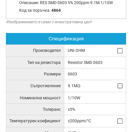
Описание:
RES SMD 0603 5% 200ppm 9.1M 1/10W
Код за поръчка:
4864
Изображението е само с илюстративна цел!
Спецификация
Производител
UNI OHM
Тип на резистора
Resistor SMD 0603
Размери
0603
Съпротивление
9.1MΩ
Номинална мощност
1/10W
Толеранс
±5%
Температурен коефициент
±200ppm/°C