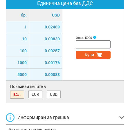
Единична цена без ДДС
бр.
USD
1
0.02489
Опак.
5000
10
0.00830
100
0.00257
Купи
1000
0.00176
5000
0.00083
Показвай цените в
EUR
USD
ВДст
Информирай за грешка
Връзка към страницата: