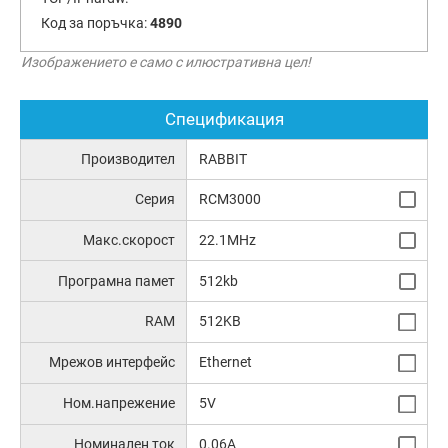
Код за поръчка:
4890
Изображението е само с илюстративна цел!
Спецификация
Производител
RABBIT
Серия
RCM3000
Макс.скорост
22.1MHz
Програмна памет
512kb
RAM
512KB
Мрежов интерфейс
Ethernet
Ном.напрежение
5V
Номинален ток
0.06A