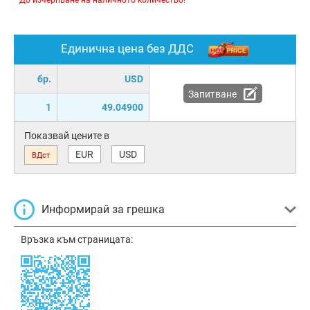
* До изчерпване на наличното количество!
Единична цена без ДДС
бр.
USD
Запитване
1
49.04900
Показвай цените в
EUR
USD
ВДст
Информирай за грешка
Връзка към страницата: