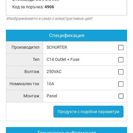
Код за поръчка:
4906
Изображението е само с илюстративна цел!
Спецификация
Производител
SCHURTER
Тип
C14 Outlet + Fuse
Волтаж
250VAC
Номинален ток
10A
Монтаж
Panel
Продукти с подобни параметри
Техническа информация