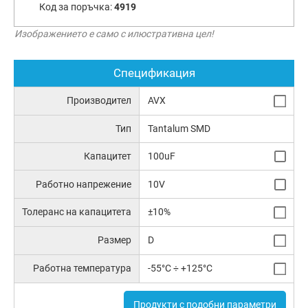
Код за поръчка:
4919
Изображението е само с илюстративна цел!
Спецификация
Производител
AVX
Тип
Tantalum SMD
Капацитет
100uF
Работно напрежение
10V
Толеранс на капацитета
±10%
Размер
D
Работна температура
-55°C ÷ +125°C
Продукти с подобни параметри