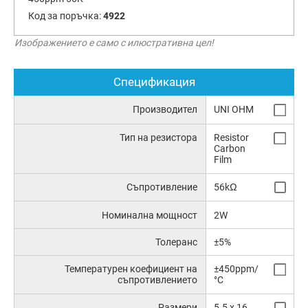
Код за поръчка:
4922
Изображението е само с илюстративна цел!
Спецификация
Производител
UNI OHM
Тип на резистора
Resistor
Carbon
Film
Съпротивление
56kΩ
Номинална мощност
2W
Толеранс
±5%
Температурен коефициент на
±450ppm/
съпротивлението
°C
Размери
5.5 x 16