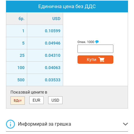
Единична цена без ДДС
бр.
USD
1
0.10599
Опак.
1000
5
0.04946
25
0.04310
Купи
100
0.04063
500
0.03533
Показвай цените в
EUR
USD
ВДст
Информирай за грешка