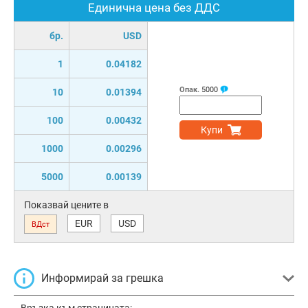
Единична цена без ДДС
бр.
USD
1
0.04182
Опак.
5000
10
0.01394
100
0.00432
Купи
1000
0.00296
5000
0.00139
Показвай цените в
EUR
USD
ВДст
Информирай за грешка
Връзка към страницата: