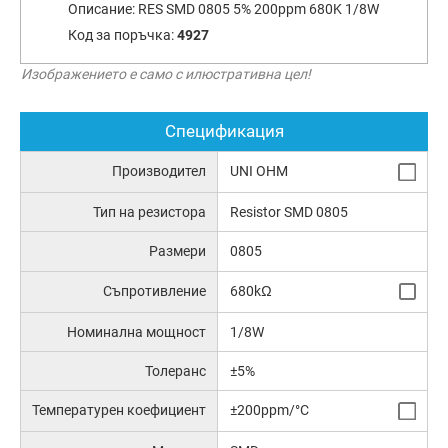
Описание:
RES SMD 0805 5% 200ppm 680K 1/8W
Код за поръчка:
4927
Изображението е само с илюстративна цел!
Спецификация
Производител
UNI OHM
Тип на резистора
Resistor SMD 0805
Размери
0805
Съпротивление
680kΩ
Номинална мощност
1/8W
Толеранс
±5%
Температурен коефициент
±200ppm/°C