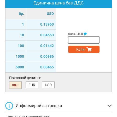
Единична цена без ДДС
бр.
USD
1
0.13960
Опак.
5000
10
0.04653
100
0.01442
Купи
1000
0.00986
5000
0.00465
Показвай цените в
EUR
USD
ВДст
Информирай за грешка
Връзка към страницата: