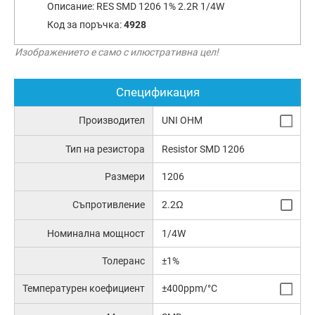
Описание:
RES SMD 1206 1% 2.2R 1/4W
Код за поръчка:
4928
Изображението е само с илюстративна цел!
Спецификация
Производител
UNI OHM
Тип на резистора
Resistor SMD 1206
Размери
1206
Съпротивление
2.2Ω
Номинална мощност
1/4W
Толеранс
±1%
Температурен коефициент
±400ppm/°C