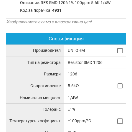
Описание:
RES SMD 1206 1% 100ppm 5.6K 1/4W
Код за поръчка:
4931
Изображението е само с илюстративна цел!
Спецификация
Производител
UNI OHM
Тип на резистора
Resistor SMD 1206
Размери
1206
Съпротивление
5.6kΩ
Номинална мощност
1/4W
Толеранс
±1%
Температурен коефициент
±100ppm/°C