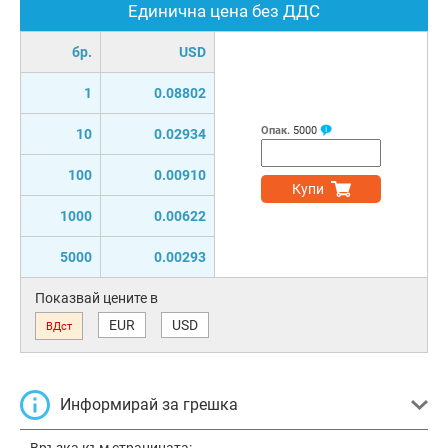
Единична цена без ДДС
бр.
USD
1
0.08802
Опак.
5000
10
0.02934
100
0.00910
Купи
1000
0.00622
5000
0.00293
Показвай цените в
EUR
USD
ВДст
Информирай за грешка
Връзка към страницата: