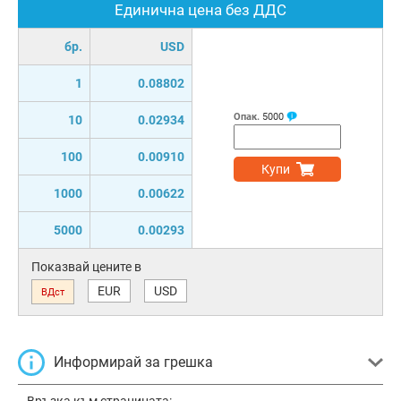
Единична цена без ДДС
бр.
USD
1
0.08802
Опак.
5000
10
0.02934
100
0.00910
Купи
1000
0.00622
5000
0.00293
Показвай цените в
EUR
USD
ВДст
Информирай за грешка
Връзка към страницата: