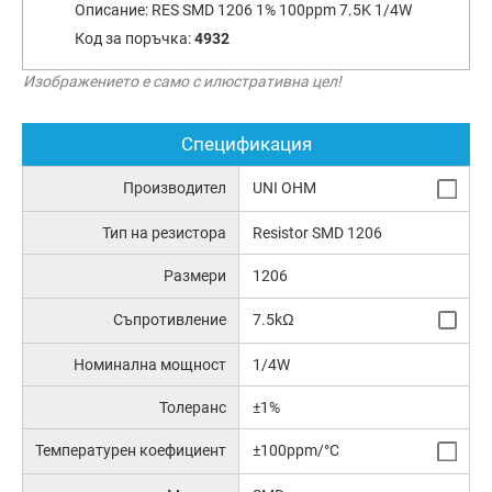
Описание:
RES SMD 1206 1% 100ppm 7.5K 1/4W
Код за поръчка:
4932
Изображението е само с илюстративна цел!
Спецификация
Производител
UNI OHM
Тип на резистора
Resistor SMD 1206
Размери
1206
Съпротивление
7.5kΩ
Номинална мощност
1/4W
Толеранс
±1%
Температурен коефициент
±100ppm/°C