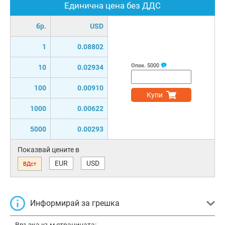
Единична цена без ДДС
бр.
USD
1
0.08802
Опак.
5000
10
0.02934
100
0.00910
Купи
1000
0.00622
5000
0.00293
Показвай цените в
EUR
USD
ВДст
Информирай за грешка
Връзка към страницата: