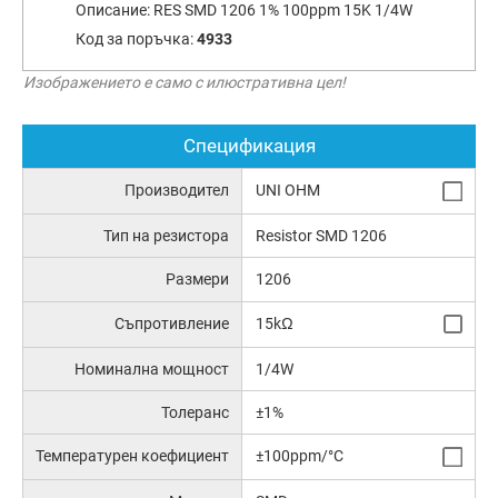
Описание:
RES SMD 1206 1% 100ppm 15K 1/4W
Код за поръчка:
4933
Изображението е само с илюстративна цел!
Спецификация
Производител
UNI OHM
Тип на резистора
Resistor SMD 1206
Размери
1206
Съпротивление
15kΩ
Номинална мощност
1/4W
Толеранс
±1%
Температурен коефициент
±100ppm/°C