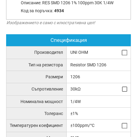
Описание:
RES SMD 1206 1% 100ppm 30K 1/4W
Код за поръчка:
4934
Изображението е само с илюстративна цел!
Спецификация
Производител
UNI OHM
Тип на резистора
Resistor SMD 1206
Размери
1206
Съпротивление
30kΩ
Номинална мощност
1/4W
Толеранс
±1%
Температурен коефициент
±100ppm/°C