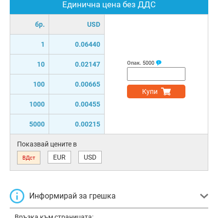
Единична цена без ДДС
бр.
USD
1
0.06440
Опак.
5000
10
0.02147
100
0.00665
Купи
1000
0.00455
5000
0.00215
Показвай цените в
EUR
USD
ВДст
Информирай за грешка
Връзка към страницата: