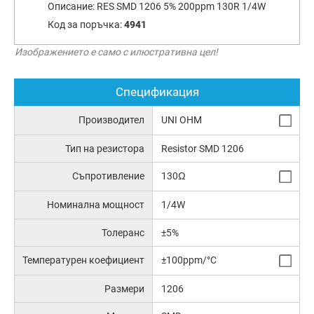
Описание:
RES SMD 1206 5% 200ppm 130R 1/4W
Код за поръчка:
4941
Изображението е само с илюстративна цел!
Спецификация
Производител
UNI OHM
Тип на резистора
Resistor SMD 1206
Съпротивление
130Ω
Номинална мощност
1/4W
Толеранс
±5%
Температурен коефициент
±100ppm/°C
Размери
1206