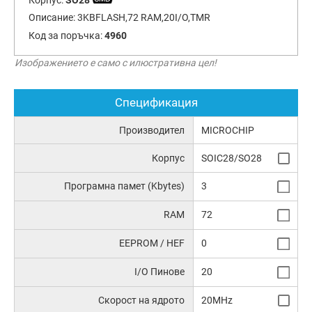
Описание:
3KBFLASH,72 RAM,20I/O,TMR
Код за поръчка:
4960
Изображението е само с илюстративна цел!
Спецификация
Производител
MICROCHIP
Корпус
SOIC28/SO28
Програмна памет (Kbytes)
3
RAM
72
EEPROM / HEF
0
I/O Пинове
20
Скорост на ядрото
20MHz