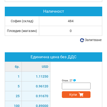
Наличност
София (склад)
484
Пловдив (магазин)
0
Запитване
Единична цена без ДДС
бр.
USD
1
1.11250
Опак.
27
5
0.96120
Купи
25
0.91670
100
0.89000