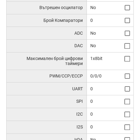
Вътрешен осцилатор
No
Брой Компаратори
0
ADC
No
DAC
No
Максимален брой цифрови
1x8bit
таймери
PWM/CCP/ECCP
0/0/0
UART
0
SPI
0
I2C
0
I2S
0
IrDA
No