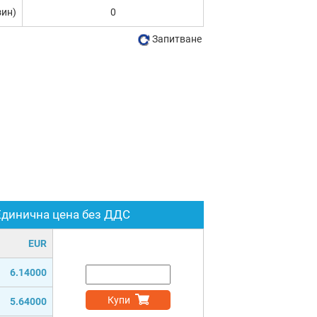
зин)
0
Запитване
Единична цена без ДДС
EUR
6.14000
Купи
5.64000