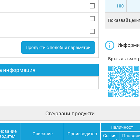
100
Показвай ценит
Информир
Продукти с подобни параметри
Връзка към ст
а информация
Свързани продукти
Наличност
нование
Описание
Производител
София
Пловди
водител