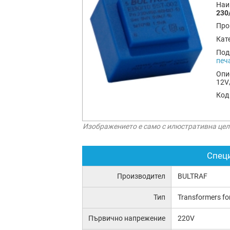
Наи
230
Про
Кат
Под
печ
Опи
12V
Код
Изображението е само с илюстративна цел
Спец
Производител
BULTRAF
Тип
Transformers fo
Първично напрежение
220V