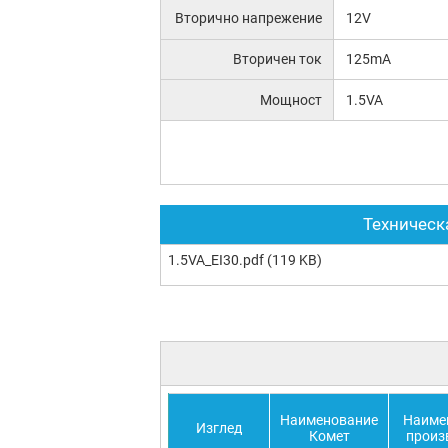
Вторично напрежение
12V
Вторичен ток
125mA
Мощност
1.5VA
Техническ
1.5VA_EI30.pdf
(119 KB)
Наименование
Наиме
Изглед
Комет
произ