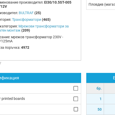
менование производител:
EI30/10.5ST-005
Пловдив (мага
/12V
изводител:
BULTRAF
(25)
егория:
Трансформатори
(465)
категория:
Мрежови трансформатори за
атен монтаж
(209)
сание:
мрежов трансформатор 230V -
/125mA
 за поръчка:
4972
!
ификация
бр.
r printed boards
1
50