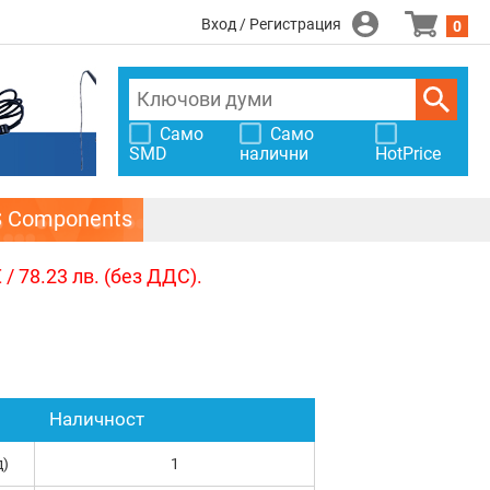
Вход / Регистрация
0
Само
Само
SMD
налични
HotPrice
S Components
/ 78.23 лв. (без ДДС).
Наличност
д)
1