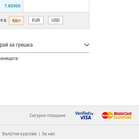
7.85000
е в
EUR
USD
ВДст
ай за грешка
раницата:
Сигурно плащане
Валутни курсове
За нас