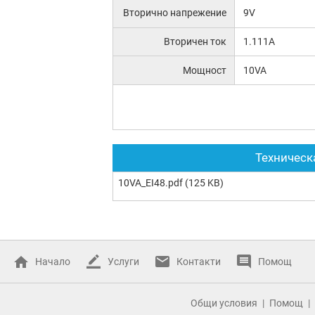
Вторично напрежение
9V
Вторичен ток
1.111A
Мощност
10VA
Техническ
10VA_EI48.pdf
(125 KB)
Начало
Услуги
Контакти
Помощ
Общи условия
Помощ