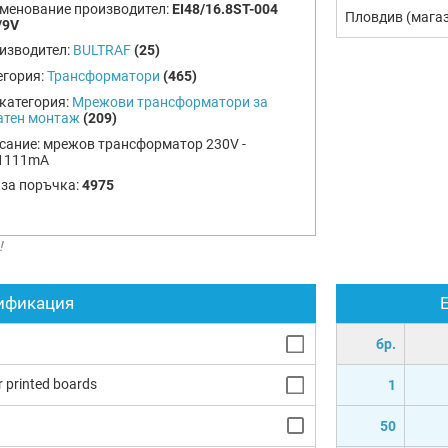
менование производител:
EI48/16.8ST-004
Пловдив (мага
/9V
изводител:
BULTRAF
(25)
егория:
Трансформатори
(465)
категория:
Мрежови трансформатори за
атен монтаж
(209)
сание:
мрежов трансформатор 230V -
1111mA
 за поръчка:
4975
!
ификация
бр.
r printed boards
1
50