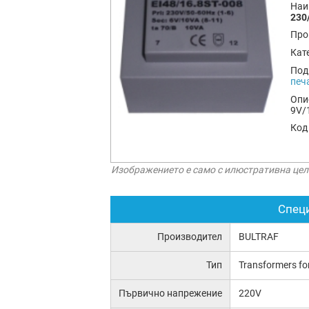
Наи
230
Про
Кат
Под
печ
Опи
9V/
Код
Изображението е само с илюстративна цел
Спец
Производител
BULTRAF
Тип
Transformers fo
Първично напрежение
220V