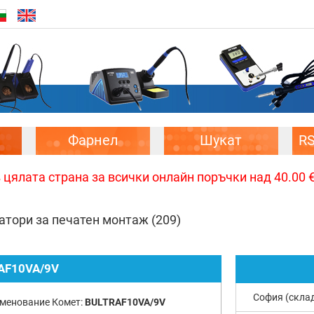
Фарнел
Шукат
R
цялата страна за всички онлайн поръчки над 40.00 € 
тори за печатен монтаж
(209)
AF10VA/9V
София (скла
менование Комет:
BULTRAF10VA/9V