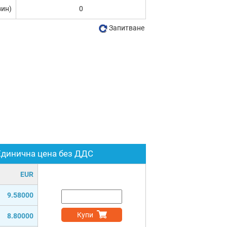
зин)
0
Запитване
Единична цена без ДДС
EUR
9.58000
Купи
8.80000