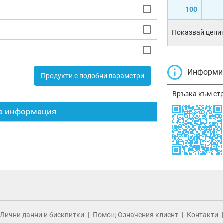
100
Показвай ценит
Информир
Продукти с подобни параметри
Връзка към ст
а информация
Лични данни и бисквитки
Помощ Означения клиент
Контакти