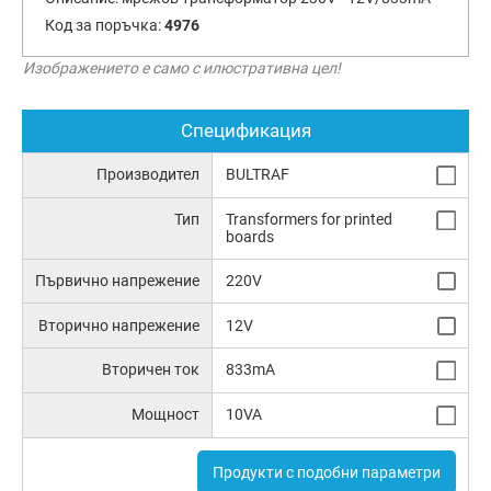
Код за поръчка:
4976
Изображението е само с илюстративна цел!
Спецификация
Производител
BULTRAF
Тип
Transformers for printed
boards
Първично напрежение
220V
Вторично напрежение
12V
Вторичен ток
833mA
Мощност
10VA
Продукти с подобни параметри