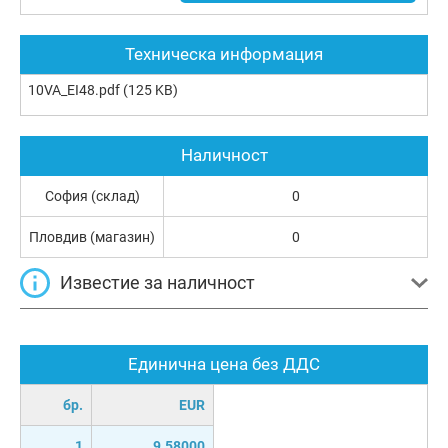
Техническа информация
10VA_EI48.pdf
(125 KB)
Наличност
София (склад)
0
Пловдив (магазин)
0
Известие за наличност
Единична цена без ДДС
бр.
EUR
1
9.58000