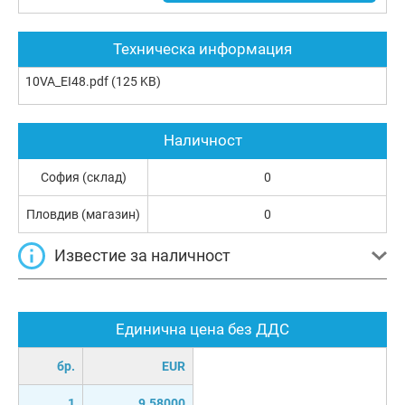
Техническа информация
10VA_EI48.pdf
(125 KB)
Наличност
София (склад)
0
Пловдив (магазин)
0
Известие за наличност
Единична цена без ДДС
бр.
EUR
1
9.58000