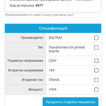
Код за поръчка:
4977
Изображението е само с илюстративна цел!
Спецификация
Производител
BULTRAF
Тип
Transformers for printed
boards
Първично напрежение
220V
Вторично напрежение
18V
Вторичен ток
556mA
Мощност
10VA
Продукти с подобни параметри