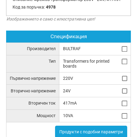
Код за поръчка:
4978
Изображението е само с илюстративна цел!
Спецификация
Производител
BULTRAF
Тип
Transformers for printed
boards
Първично напрежение
220V
Вторично напрежение
24V
Вторичен ток
417mA
Мощност
10VA
Продукти с подобни параметри