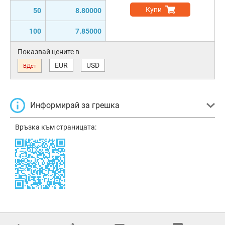
Купи
50
8.80000
100
7.85000
Показвай цените в
EUR
USD
ВДст
Информирай за грешка
Връзка към страницата: