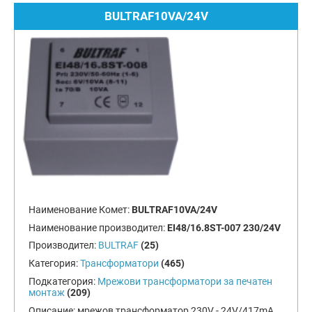
BULTRAF10VA/24V
Наименование Комет:
BULTRAF10VA/24V
Наименование производител:
EI48/16.8ST-007 230/24V
Производител:
BULTRAF
(25)
Категория:
Трансформатори
(465)
Подкатегория:
Мрежови трансформатори за печатен
монтаж
(209)
Описание:
мрежов трансформатор 230V - 24V/417mA