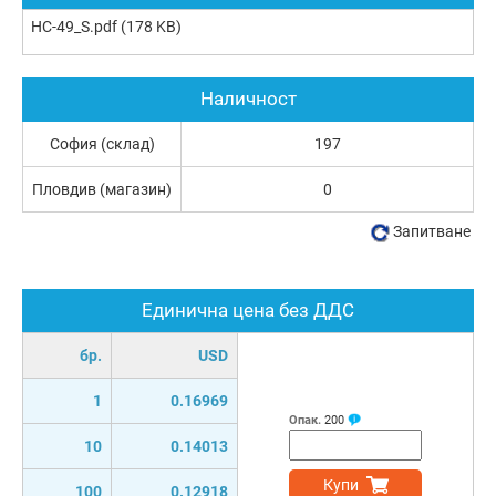
HC-49_S.pdf
(178 KB)
Наличност
София (склад)
197
Пловдив (магазин)
0
Запитване
Единична цена без ДДС
бр.
USD
1
0.16969
Опак.
200
10
0.14013
Купи
100
0.12918