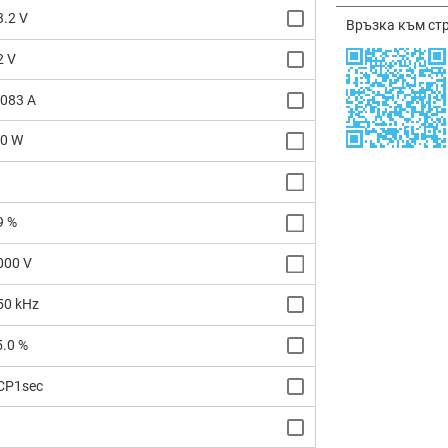
3.2 V
Връзка към ст
2 V
.083 A
.0 W
9 %
000 V
50 kHz
5.0 %
CP1sec