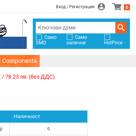
Вход / Регистрация
0
Само
Само
SMD
налични
HotPrice
S Components
/ 78.23 лв. (без ДДС).
Наличност
д)
0