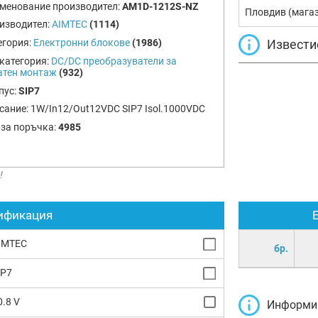
менование производител:
AM1D-1212S-NZ
Пловдив (мага
изводител:
AIMTEC
(1114)
Извести
егория:
Електронни блокове
(1986)
категория:
DC/DC преобразуватели за
атен монтаж
(932)
пус:
SIP7
сание:
1W/In12/Out12VDC SIP7 Isol.1000VDC
 за поръчка:
4985
!
ификация
IMTEC
бр.
IP7
0.8 V
Информир