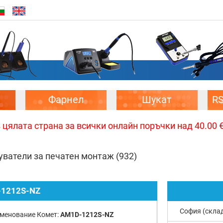
Фарнел
Шукат
R
цялата страна за всички онлайн поръчки над 40.00 € 
уватели за печатен монтаж
(932)
1212S-NZ
София (скла
менование Комет:
AM1D-1212S-NZ