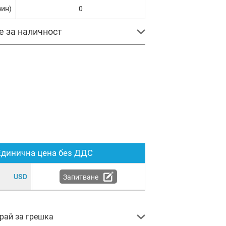
зин)
0
е за наличност
Единична цена без ДДС
USD
Запитване
ай за грешка