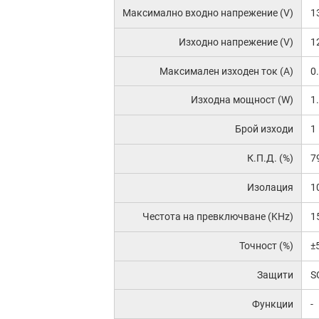
Максимално входно напрежение (V)
1
Изходно напрежение (V)
1
Максимален изходен ток (A)
0
Изходна мощност (W)
1
Брой изходи
1
К.П.Д. (%)
7
Изолация
1
Честота на превключване (KHz)
1
Точност (%)
±
Защити
S
Функции
-