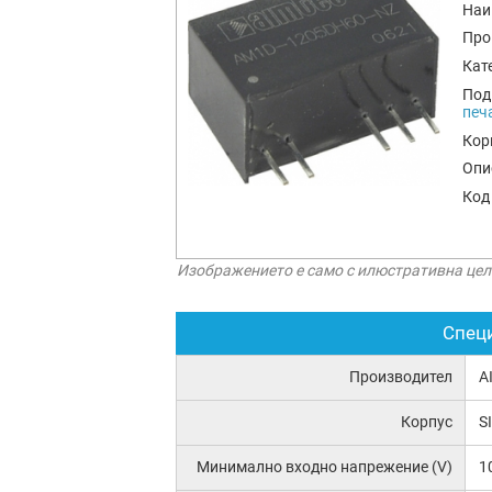
Наи
Про
Кат
Под
печ
Кор
Опи
Код
Изображението е само с илюстративна цел
Спец
Производител
A
Корпус
S
Минимално входно напрежение (V)
1