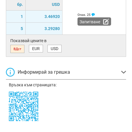
бр.
USD
Опак.
25
1
3.46920
Запитване
5
3.29280
Показвай цените в
EUR
USD
ВДст
Информирай за грешка
Връзка към страницата: