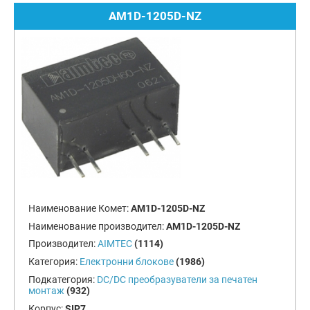
AM1D-1205D-NZ
Наименование Комет:
AM1D-1205D-NZ
Наименование производител:
AM1D-1205D-NZ
Производител:
AIMTEC
(1114)
Категория:
Електронни блокове
(1986)
Подкатегория:
DC/DC преобразуватели за печатен
монтаж
(932)
Корпус:
SIP7