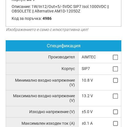
Описание:
1W/In12/Out+5/-5VDC SIP7 Isol.1000VDC ||
OBSOLETE || Alternative AM1D-1205DZ
Код за поръчка:
4986
Изображението е само с илюстративна цел!
Спецификация
Производител
AIMTEC
Корпус
SIP7
Минимално входно напрежение
10.8 V
(V)
Максимално входно напрежение
13.2 V
(V)
Изходно напрежение (V)
±5.0 V
Максимален изходен ток (A)
±0.1 A