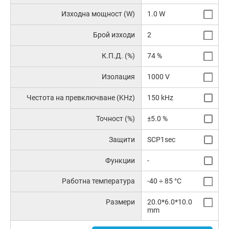
Изходна мощност (W)
1.0 W
Брой изходи
2
К.П.Д. (%)
74 %
Изолация
1000 V
Честота на превключване (KHz)
150 kHz
Точност (%)
±5.0 %
Защити
SCP1sec
Функции
-
Работна температура
-40 ÷ 85 °C
Размери
20.0*6.0*10.0
mm