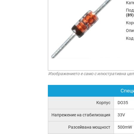
Кат
Под
(89)
Кор
Опи
Код
Изображението е само с илюстративна цел
Спец
Корпус
DO35
Напрежение на стабилизация
33V
Разсейвана мощност
500mW