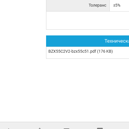
Толеранс
±5%
Техническ
BZX55C2V2-bzx55c51.pdf
(176 KB)