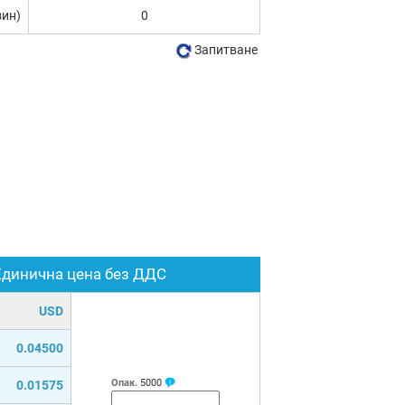
зин)
0
Запитване
Единична цена без ДДС
USD
0.04500
Опак.
5000
0.01575