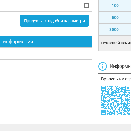
100
500
Продукти с подобни параметри
3000
а информация
Показвай ценит
Информир
Връзка към ст