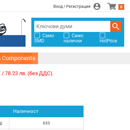
Вход / Регистрация
0
Само
Само
SMD
налични
HotPrice
S Components
/ 78.23 лв. (без ДДС).
Наличност
д)
633