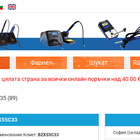
Фарнел
Шукат
R
цялата страна за всички онлайн поръчки над 40.00 € 
,35
(89)
X55C33
София (скла
менование Комет:
BZX55C33