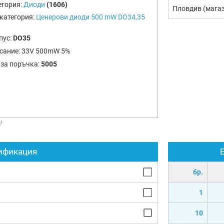
егория:
Диоди
(1606)
Пловдив (мага
категория:
Ценерови диоди 500 mW DO34,35
пус:
DO35
сание:
33V 500mW 5%
 за поръчка:
5005
!
ификация
бр.
1
10