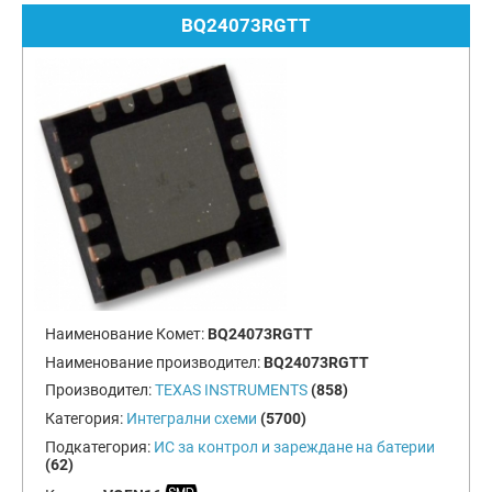
BQ24073RGTT
Наименование Комет:
BQ24073RGTT
Наименование производител:
BQ24073RGTT
Производител:
TEXAS INSTRUMENTS
(858)
Категория:
Интегрални схеми
(5700)
Подкатегория:
ИС за контрол и зареждане на батерии
(62)