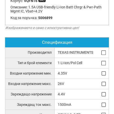
Корпус:
VQFN16
Описание:
1.5A USB-friendly Li-Ion Batt Chrgr & Pwr-Path
Mgmt IC, Vbat=4.2V
Код за поръчка:
5006899
Изображението е само с илюстративна цел!
Спецификация
Производител
TEXAS INSTRUMENTS
Тип и брой елементи
1 Li-ion/Pol Cell
Входни напрежение мин.
4.35V
Входни напрежение макс.
26V
Зареждащо напрежение
4.4V
Зареждащ ток макс.
1500mA