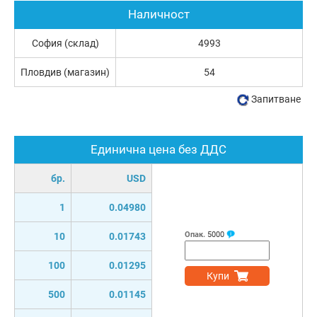
Наличност
София (склад)
4993
Пловдив (магазин)
54
Запитване
Единична цена без ДДС
бр.
USD
1
0.04980
Опак.
5000
10
0.01743
100
0.01295
Купи
500
0.01145