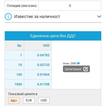
Пловдив (магазин)
0
Известие за наличност
Единична цена без ДДС
бр.
USD
1
0.04782
Опак.
2500
10
0.02733
Запитване
100
0.01964
1000
0.01708
Показвай цените в
EUR
USD
ВДст