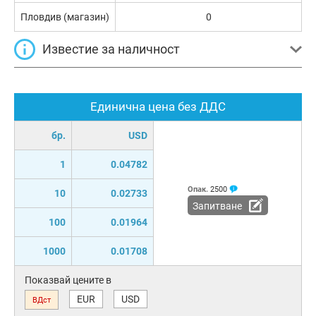
Пловдив (магазин)
0
Известие за наличност
Единична цена без ДДС
бр.
USD
1
0.04782
Опак.
2500
10
0.02733
Запитване
100
0.01964
1000
0.01708
Показвай цените в
EUR
USD
ВДст