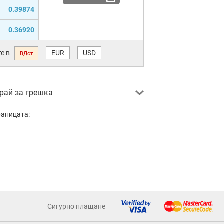
0.39874
0.36920
е в
EUR
USD
ВДст
ай за грешка
раницата:
Сигурно плащане