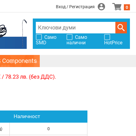
Вход / Регистрация
0
Само
Само
SMD
налични
HotPrice
S Components
/ 78.23 лв. (без ДДС).
Наличност
д)
0