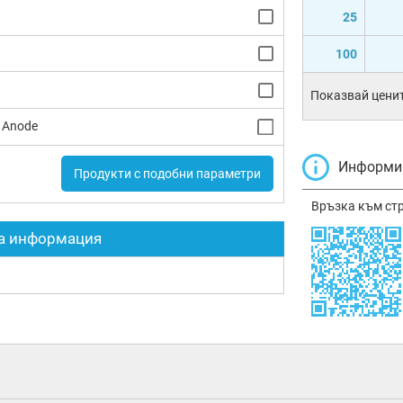
25
100
Показвай ценит
Anode
Информир
Продукти с подобни параметри
Връзка към ст
а информация