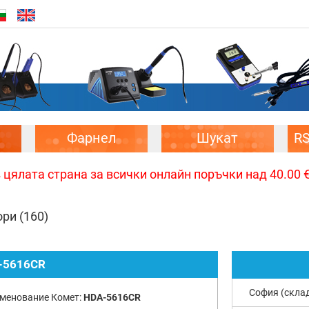
Фарнел
Шукат
R
цялата страна за всички онлайн поръчки над 40.00 € 
ори
(160)
-5616CR
София (скла
менование Комет:
HDA-5616CR