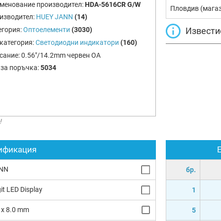
менование производител:
HDA-5616CR G/W
Пловдив (мага
изводител:
HUEY JANN
(14)
Извести
егория:
Оптоелементи
(3030)
категория:
Светодиодни индикатори
(160)
сание:
0.56"/14.2mm червен ОА
 за поръчка:
5034
!
ификация
NN
бр.
git LED Display
1
5 x 8.0 mm
5