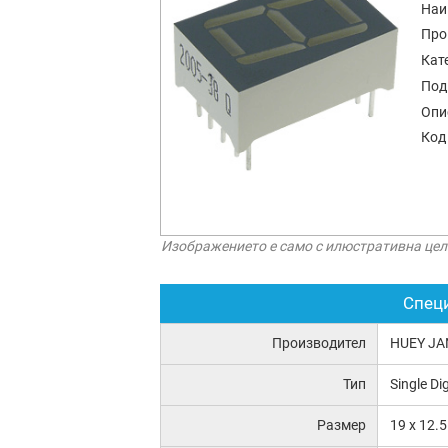
Наи
Про
Кат
Под
Опи
Код
Изображението е само с илюстративна цел
Спец
Производител
HUEY JA
Тип
Single Di
Размер
19 x 12.