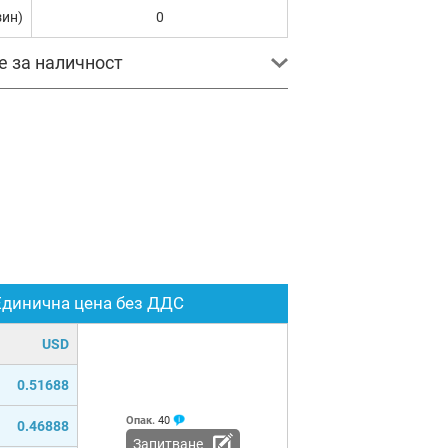
зин)
0
е за наличност
Единична цена без ДДС
USD
0.51688
Опак.
40
0.46888
Запитване