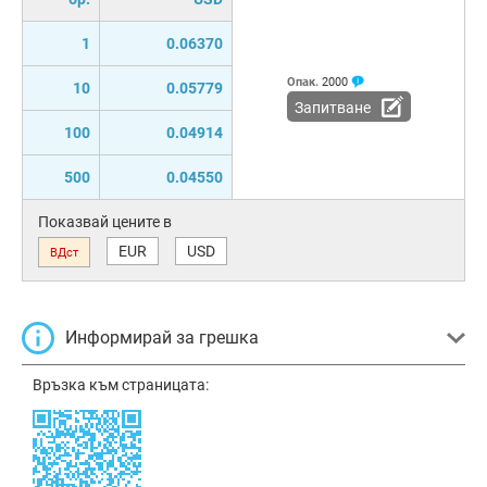
1
0.06370
Опак.
2000
10
0.05779
Запитване
100
0.04914
500
0.04550
Показвай цените в
EUR
USD
ВДст
Информирай за грешка
Връзка към страницата: