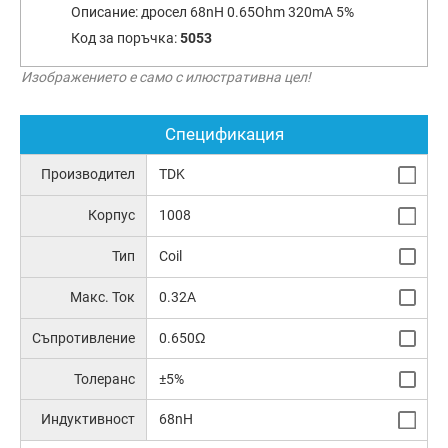
Описание:
дросел 68nH 0.65Ohm 320mA 5%
Код за поръчка:
5053
Изображението е само с илюстративна цел!
Спецификация
Производител
TDK
Корпус
1008
Тип
Coil
Макс. Ток
0.32A
Съпротивление
0.650Ω
Толеранс
±5%
Индуктивност
68nH