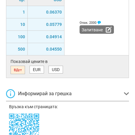
1
0.06370
Опак.
2000
10
0.05779
Запитване
100
0.04914
500
0.04550
Показвай цените в
EUR
USD
ВДст
Информирай за грешка
Връзка към страницата: