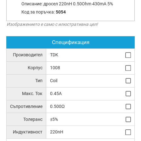
Описание:
дросел 220nH 0.50Ohm 430mA 5%
Код за поръчка:
5054
Изображението е само с илюстративна цел!
Спецификация
Производител
TDK
Корпус
1008
Тип
Coil
Макс. Ток
0.45A
Съпротивление
0.500Ω
Толеранс
±5%
Индуктивност
220nH