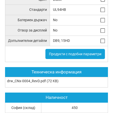
Стандарти
UL94HB
Батериен държач
No
Отвор за дисплей
No
Допълнителни детайли
DB9, 15HD
Продукти с подобни параметри
Техническа информация
drw_CNx-0004_RevD.pdf
(72 KB)
Наличност
София (склад)
450