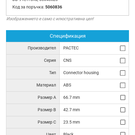
Код за поръчка:
5060836
Изображението е само с илюстративна цел!
Спецификация
Производител
PACTEC
Серия
CNS
Тип
Connector housing
Материал
ABS
Размер A
66.7 mm
Размер B
42.7 mm
Размер C
23.5 mm
Цвят
Black