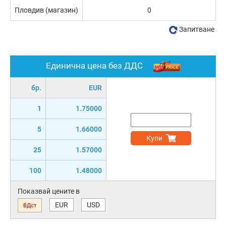
Пловдив (магазин)
0
Запитване
Единична цена без ДДС
бр.
EUR
1
1.75000
5
1.66000
Купи
25
1.57000
100
1.48000
Показвай цените в
EUR
USD
ВДст