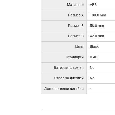
Материал
ABS
Размер A
100.0 mm
Размер B
58.0 mm
Размер C
42.0 mm
Цвят
Black
Стандарти
IP40
Батериен държач
No
Отвор за дисплей
No
Допълнителни детайли
-