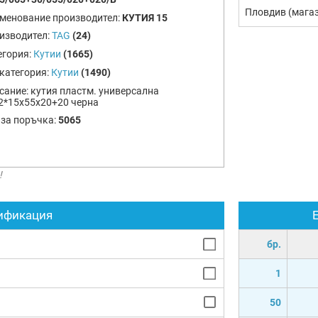
Пловдив (мага
менование производител:
КУТИЯ 15
изводител:
TAG
(24)
егория:
Кутии
(1665)
категория:
Кутии
(1490)
сание:
кутия пластм. универсална
2*15х55х20+20 черна
 за поръчка:
5065
!
ификация
бр.
1
50