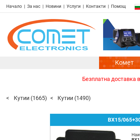
Начало
За нас
Новини
Услуги
Контакти
Помощ
Комет
Безплатна доставка в 
Кутии
(1665)
Кутии
(1490)
BX15/065+30
Наи
BX1