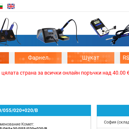
Фарнел
Шукат
R
цялата страна за всички онлайн поръчки над 40.00 € 
/055/020+020/B
София (скла
менование Комет:
5/065+30/055/020+020/B