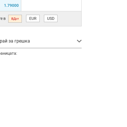
1.79000
е в
EUR
USD
ВДст
ай за грешка
раницата: