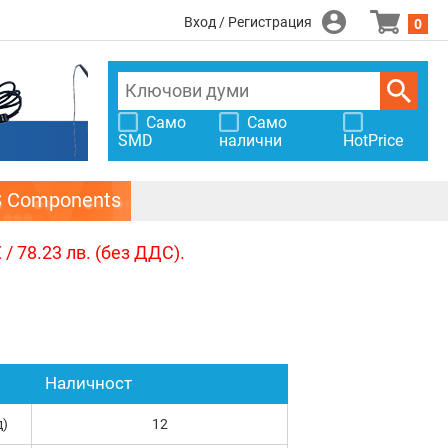
Вход / Регистрация
0
Само
Само
SMD
налични
HotPrice
S Components
/ 78.23 лв. (без ДДС).
Наличност
д)
12