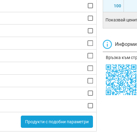
100
Показвай ценит
Информир
Връзка към ст
Продукти с подобни параметри