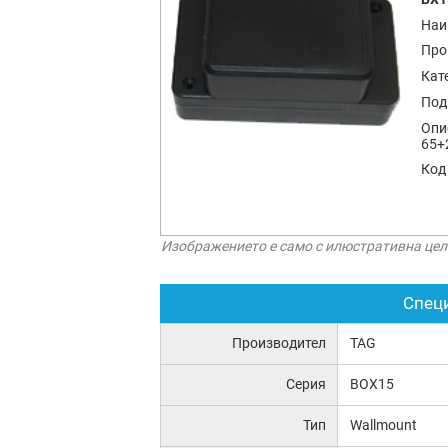
Наи
Про
Кат
Под
Опи
65+
Код
Изображението е само с илюстративна цел
Спец
Производител
TAG
Серия
BOX15
Тип
Wallmount