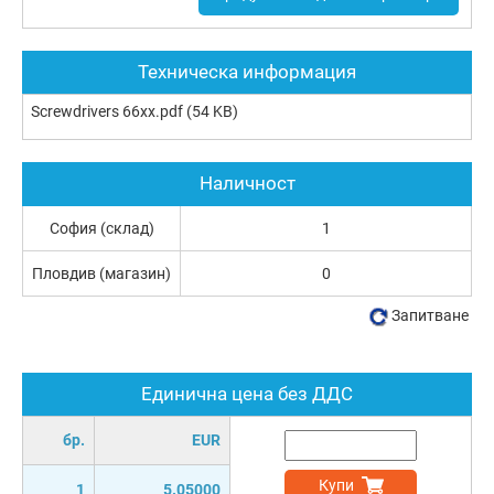
Техническа информация
Screwdrivers 66xx.pdf
(54 KB)
Наличност
София (склад)
1
Пловдив (магазин)
0
Запитване
Единична цена без ДДС
бр.
EUR
Купи
1
5.05000