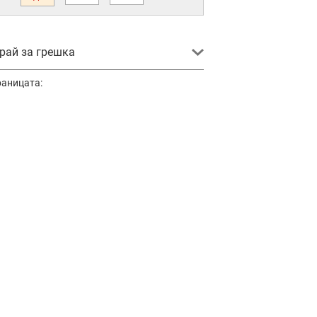
ай за грешка
раницата: