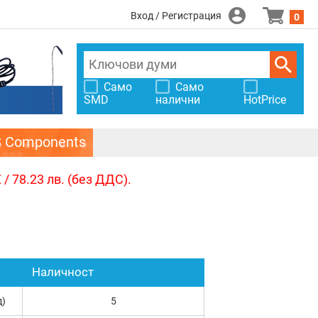
Вход / Регистрация
0
Само
Само
SMD
налични
HotPrice
S Components
/ 78.23 лв. (без ДДС).
Наличност
д)
5