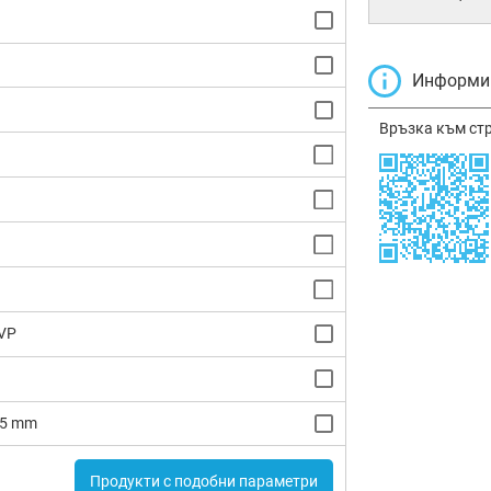
Информир
Връзка към ст
VP
2.5 mm
Продукти с подобни параметри