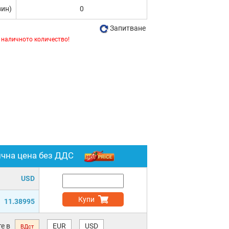
зин)
0
Запитване
 наличното количество!
ична цена без ДДС
USD
Купи
11.38995
е в
EUR
USD
ВДст