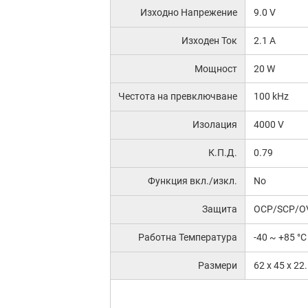
Изходно Напрежение
9.0 V
Изходен Ток
2.1 A
Мощност
20 W
Честота на превключване
100 kHz
Изолация
4000 V
К.П.Д.
0.79
Функция вкл./изкл.
No
Защита
OCP/SCP/O
Работна Температура
-40 ~ +85 °C
Размери
62 x 45 x 2