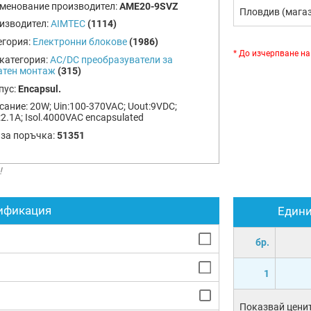
менование производител:
AME20-9SVZ
Пловдив (мага
изводител:
AIMTEC
(1114)
егория:
Електронни блокове
(1986)
* До изчерпване на
категория:
AC/DC преобразуватели за
атен монтаж
(315)
пус:
Encapsul.
сание:
20W; Uin:100-370VAC; Uout:9VDC;
:2.1A; Isol.4000VAC encapsulated
 за поръчка:
51351
!
ификация
Един
бр.
1
Показвай ценит