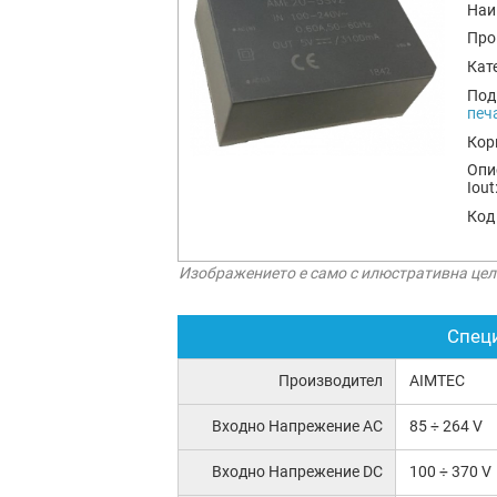
Наи
Про
Кат
Под
печ
Кор
Опи
Iout
Код
Изображението е само с илюстративна цел
Спец
Производител
AIMTEC
Входно Напрежение AC
85 ÷ 264 V
Входно Напрежение DC
100 ÷ 370 V