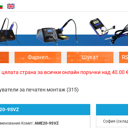
Фарнел
Шукат
R
цялата страна за всички онлайн поръчки над 40.00 € 
уватели за печатен монтаж
(315)
20-9SVZ
София (скла
менование Комет:
AME20-9SVZ