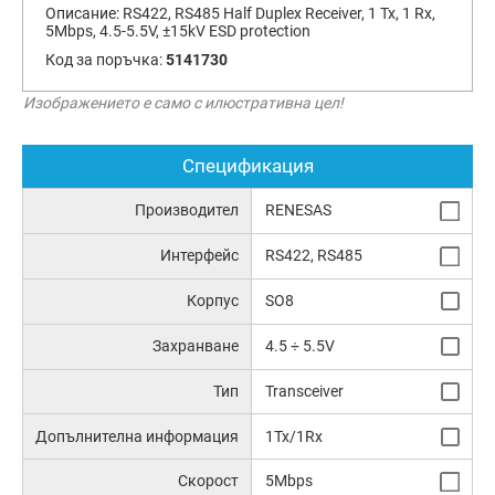
Описание:
RS422, RS485 Half Duplex Receiver, 1 Tx, 1 Rx,
5Mbps, 4.5-5.5V, ±15kV ESD protection
Код за поръчка:
5141730
Изображението е само с илюстративна цел!
Спецификация
Производител
RENESAS
Интерфейс
RS422, RS485
Корпус
SO8
Захранване
4.5 ÷ 5.5V
Тип
Transceiver
Допълнителна информация
1Tx/1Rx
Скорост
5Mbps